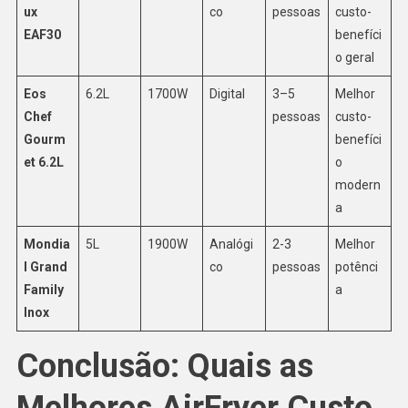
ux
co
pessoas
custo-
EAF30
benefíci
o geral
Eos
6.2L
1700W
Digital
3–5
Melhor
Chef
pessoas
custo-
Gourm
benefíci
et 6.2L
o
modern
a
Mondia
5L
1900W
Analógi
2-3
Melhor
l Grand
co
pessoas
potênci
Family
a
Inox
Conclusão: Quais as