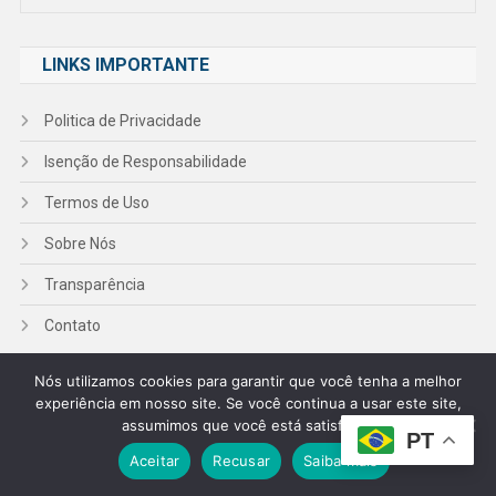
LINKS IMPORTANTE
Politica de Privacidade
Isenção de Responsabilidade
Termos de Uso
Sobre Nós
Transparência
Contato
Nós utilizamos cookies para garantir que você tenha a melhor
MAIS VISTITADOS
experiência em nosso site. Se você continua a usar este site,
assumimos que você está satisfeito.
PT
As Melhores Panelas De Pressão
Aceitar
Recusar
Saiba mais
Elétricas De 2026: Guia Completo E