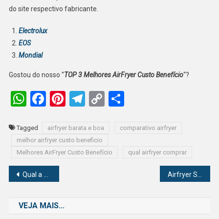
do site respectivo fabricante.
Electrolux
EOS
Mondial
Gostou do nosso “
TOP 3 Melhores AirFryer Custo Benefício
“?
WhatsApp
Facebook
Pinterest
Telegram
Copy
Share
Link
Tagged
airfryer barata e boa
comparativo airfryer
melhor airfryer custo beneficio
Melhores AirFryer Custo Benefício
qual airfryer comprar
Navegação
Qual a melhor airfryer para casal? Numero 01 em vendas!
Airfryer Série 1000 XL é boa? Review Completo da Philips Walita
de
VEJA MAIS...
Post