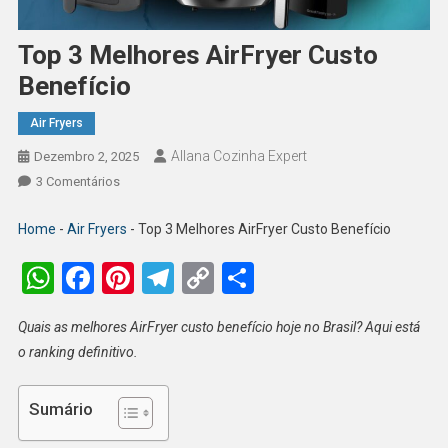
Top 3 Melhores AirFryer Custo
Benefício
Air Fryers
Allana Cozinha Expert
Dezembro 2, 2025
Em
3 Comentários
Top
3
Home
-
Air Fryers
-
Top 3 Melhores AirFryer Custo Benefício
Melhores
WhatsApp
Facebook
Pinterest
Telegram
Copy
Share
AirFryer
Custo
Link
Benefício
Quais as melhores AirFryer custo benefício hoje no Brasil? Aqui está
o ranking definitivo.
Sumário